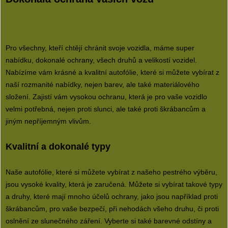
Pro všechny, kteří chtějí chránit svoje vozidla, máme super
nabídku, dokonalé ochrany, všech druhů a velikostí vozidel.
Nabízíme vám krásné a kvalitní
autofólie
, které si můžete vybírat z
naší rozmanité nabídky, nejen barev, ale také materiálového
složení. Zajistí vám vysokou ochranu, která je pro vaše vozidlo
velmi potřebná, nejen proti slunci, ale také proti škrábancům a
jiným nepříjemným vlivům.
Kvalitní a dokonalé typy
Naše autofólie, které si můžete vybírat z našeho pestrého výběru,
jsou vysoké kvality, která je zaručená. Můžete si vybírat takové typy
a druhy, které mají mnoho účelů ochrany, jako jsou například proti
škrábancům, pro vaše bezpečí, při nehodách všeho druhu, či proti
oslnění ze slunečného záření. Vyberte si také barevné odstíny a