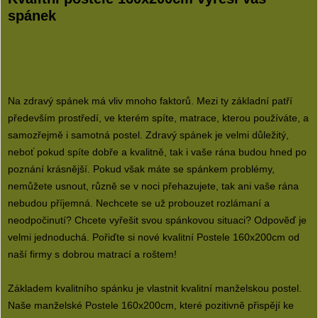
spánek
Na zdravý spánek má vliv mnoho faktorů. Mezi ty základní patří
především prostředí, ve kterém spíte, matrace, kterou používáte, a
samozřejmě i samotná postel. Zdravý spánek je velmi důležitý,
neboť pokud spíte dobře a kvalitně, tak i vaše rána budou hned po
poznání krásnější. Pokud však máte se spánkem problémy,
nemůžete usnout, různě se v noci přehazujete, tak ani vaše rána
nebudou příjemná. Nechcete se už probouzet rozlámaní a
neodpočinutí? Chcete vyřešit svou spánkovou situaci? Odpověď je
velmi jednoduchá. Pořiďte si nové kvalitní Postele 160x200cm od
naší firmy s dobrou matrací a roštem!
Základem kvalitního spánku je vlastnit kvalitní manželskou postel.
Naše manželské Postele 160x200cm, které pozitivně přispějí ke