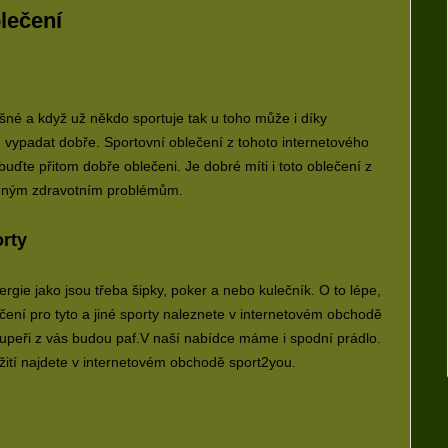
blečení
šné a když už někdo sportuje tak u toho může i díky
u vypadat dobře.
Sportovní oblečení
z tohoto internetového
buďte přitom dobře oblečeni. Je dobré míti i toto oblečení z
jemným zdravotním problémům.
orty
ergie jako jsou třeba šipky, poker a nebo kulečník. O to lépe,
čení pro tyto a jiné sporty naleznete v internetovém obchodě
upeři z vás budou paf.V naší nabídce máme i spodní prádlo.
žití najdete v internetovém obchodě sport2you.