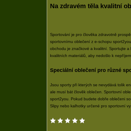
Na zdravém těla kvalitní o
Sportování je pro člověka zdravotně prospě
sportovnímu oblečení z e-schopu sport2yo
obchodu je značkové a kvalitní. Sportujte a 
kvalitních materiálů, aby nedošlo k nepří
Speciální oblečení pro různé sp
Jsou sporty při kterých se nevydává tolik en
ale musí bát člověk oblečen. Sportovní oble
sport2you. Pokud budete dobře oblečeni so
Slipy nebo kalhotky určené pro sportovní vy