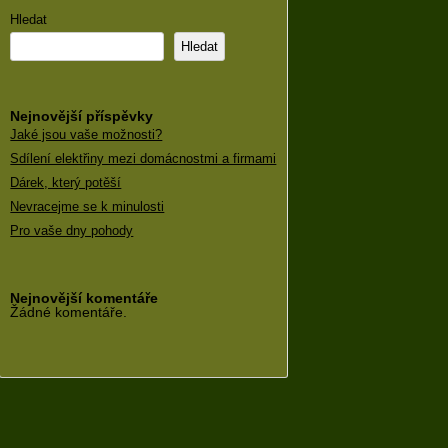
Hledat
Hledat
Nejnovější příspěvky
Jaké jsou vaše možnosti?
Sdílení elektřiny mezi domácnostmi a firmami
Dárek, který potěší
Nevracejme se k minulosti
Pro vaše dny pohody
Nejnovější komentáře
Žádné komentáře.