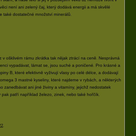
ěci není ani zelený čaj, který dodává energii a má skvělé
ale také dostatečné množství minerálů.
z v ošklivém rámu zkrátka tak nějak ztrácí na ceně. Nesprávná
denci vypadávat, lámat se, jsou suché a poničené. Pro krásné a
iny B, které efektivně vyživují vlasy po celé délce, a dodávají
k omega 3 mastné kyseliny, které najdeme v rybách, a některých
no zanedbávat ani jiné živiny a vitamíny, jejichž nedostatek
pak patří například železo, zinek, nebo také hořčík.
22
.