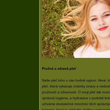
Pružná a zdravá pleť
Naše pleť toho o nás hodně vypoví. Akné, 
pleť, která vykazuje známky únavy a nedo
pružností a oživeností. O svoji pleť tak musí
správná hygiena, a hydratace v podobě krém
užíváme dostatečné množství těch správných 
kolagen
, který je základní složkou pojivovýc