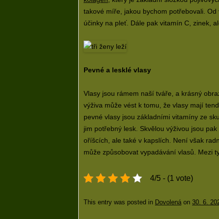
takové míře, jakou bychom potřebovali. Od v
účinky na pleť. Dále pak vitamín C, zinek, 
Pevné a lesklé vlasy
Vlasy jsou rámem naší tváře, a krásný obra
výživa může vést k tomu, že vlasy mají ten
pevné vlasy jsou základními vitamíny ze skup
jim potřebný lesk. Skvělou výživou jsou pa
oříšcích, ale také v kapslích. Není však rad
může způsobovat vypadávání vlasů. Mezi ty 
4/5 - (1 vote)
This entry was posted in
Dovolená
on
30. 6. 20