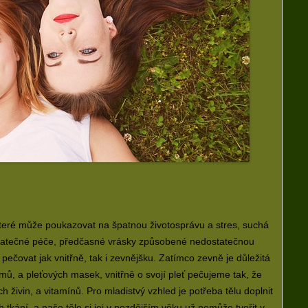
které může poukazovat na špatnou životosprávu a stres, suchá
statečné péče, předčasné vrásky způsobené nedostatečnou
 pečovat jak vnitřně, tak i zevnějšku. Zatímco zevně je důležitá
ů, a pleťových masek, vnitřně o svojí pleť pečujeme tak, že
živin, a vitamínů. Pro mladistvý vzhled je potřeba tělu doplnit
h tkání, a naše tělo si jej v pozdějším věku už nemůže tvořit v