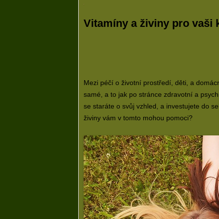
Vitamíny a živiny pro vaši 
Mezi péčí o životní prostředí, děti, a dom
samé, a to jak po stránce zdravotní a psych
se staráte o svůj vzhled, a investujete do se
živiny vám v tomto mohou pomoci?