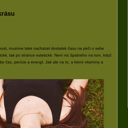
krásu
ácnost, musíme také nacházet dostatek času na péči o sebe
ické, tak po stránce estetické. Není nic špatného na tom, když
be čas, peníze a energii. Jak ale na to, a které vitamíny a