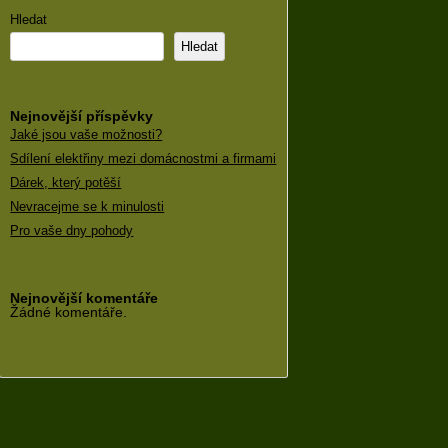
Hledat
Hledat
Nejnovější příspěvky
Jaké jsou vaše možnosti?
Sdílení elektřiny mezi domácnostmi a firmami
Dárek, který potěší
Nevracejme se k minulosti
Pro vaše dny pohody
Nejnovější komentáře
Žádné komentáře.