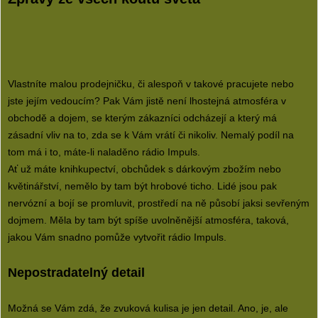
Vlastníte malou prodejničku, či alespoň v takové pracujete nebo
jste jejím vedoucím? Pak Vám jistě není lhostejná atmosféra v
obchodě a dojem, se kterým zákazníci odcházejí a který má
zásadní vliv na to, zda se k Vám vrátí či nikoliv. Nemalý podíl na
tom má i to, máte-li naladěno rádio Impuls.
Ať už máte knihkupectví, obchůdek s dárkovým zbožím nebo
květinářství, nemělo by tam být hrobové ticho. Lidé jsou pak
nervózní a bojí se promluvit, prostředí na ně působí jaksi sevřeným
dojmem. Měla by tam být spíše uvolněnější atmosféra, taková,
jakou Vám snadno pomůže vytvořit
rádio Impuls
.
Nepostradatelný detail
Možná se Vám zdá, že zvuková kulisa je jen detail. Ano, je, ale