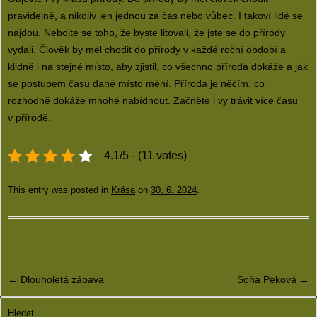
pravidelně, a nikoliv jen jednou za čas nebo vůbec. I takoví lidé se
najdou. Nebojte se toho, že byste litovali, že jste se do přírody
vydali. Člověk by měl chodit do přírody v každé roční období a
klidně i na stejné místo, aby zjistil, co všechno příroda dokáže a jak
se postupem času dané místo mění. Příroda je něčím, co
rozhodně dokáže mnohé nabídnout. Začněte i vy trávit více času
v přírodě.
4.1/5 - (11 votes)
This entry was posted in
Krása
on
30. 6. 2024
.
Post navigation
←
Dlouholetá zábava
Soňa Peková
→
Hledat