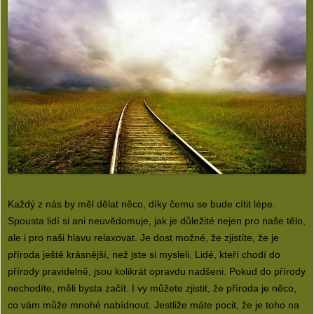
Každý z nás by měl dělat něco, díky čemu se bude cítit lépe.
Spousta lidí si ani neuvědomuje, jak je důležité nejen pro naše tělo,
ale i pro naši hlavu relaxovat. Je dost možné, že zjistíte, že je
příroda ještě krásnější, než jste si mysleli. Lidé, kteří chodí do
přírody pravidelně, jsou kolikrát opravdu nadšeni. Pokud do přírody
nechodíte, měli bysta začít. I vy můžete zjistit, že příroda je něco,
co vám může mnohé nabídnout. Jestliže máte pocit, že je toho na