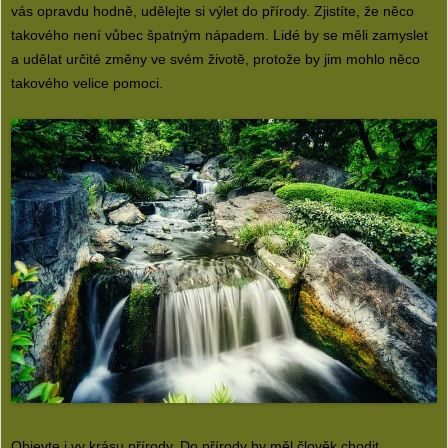
vás opravdu hodně, udělejte si výlet do přírody. Zjistíte, že něco
takového není vůbec špatným nápadem. Lidé by se měli zamyslet
a udělat určité změny ve svém životě, protože by jim mohlo něco
takového velice pomoci.
Objevte i vy krásu přírody. Do přírody by měl člověk chodit