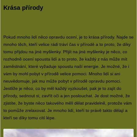
Krása přírody
Pokud mnoho lidí něco opravdu ocení, je to krása přírody. Najde se
mnoho těch, kteří velice rádi tráví čas v přírodě a to proto, že díky
tomu přijdou na jiné myšlenky. Přijít na jiné myšlenky je něco, co
rozhodně ocení spousta lidí a to proto, že každý z nás může mít
zaměstnání, které vyžaduje spoustu naší energie. Je možné, že i
vám by mohl pobyt v přírodě velice pomoci. Mnoho lidí si ani
neuvědomuje, jak mu může pobyt v přírodě opravdu pomoci.
Jestliže je něco, co by měl každý vyzkoušet, pak je to zajít do
přírody, sednout si, zavřít oči a jen poslouchat. Je dost možné, že
zjistíte, že byste něco takového měli dělat pravidelně, protože vám
to pomůže zrelaxovat. Je mnoho lidí, kteří to právě takto dělají a
kteří se díky tomu cítí lépe.