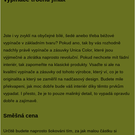
Jste i vy zvyklí na obyčejné bílé, šedé anebo třeba béžové
vypínače v základním tvaru? Pokud ano, tak by vás rozhodně
nadchly právě vypínače a zásuvky
Unica Color
, které jsou
výjimečné a zkrátka naprosto revoluční. Pokud nechcete mít fádní
interiér, tak zapomeňte na klasické produkty. Vsaďte si ale na
kvalitní vypínače a zásuvky od tohoto výrobce, který ví, co je to
originalita a který se zaměřil na nadčasový design. Budete mile
překvapeni, jak moc dobře bude váš interiér díky těmto prvkům
vypadat. I přesto, že je to pouze malinký detail, to vypadá opravdu
dobře a zajímavě.
Směšná cena
Určitě budete naprosto šokováni tím, za jak malou částku si