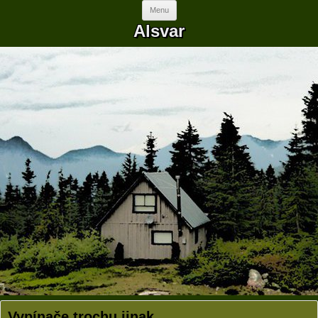
Skip to content
Menu
Alsvar
Vypínače trochu jinak