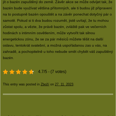
jít o bazén zapuštěný do země. Závěr akce se může odvíjet tak, že
bazén bude využívat většina přítomných, ale ti budou již připraveni
na to postupně bazén opouštět a na závěr ponechat dotyčný pár o
samotě. Pokud si ti dva budou rozumět, jistě uvítají, že tu mohou
zůstat spolu, a vězte, že právě bazén, zvláště pak ve večerních
hodinách s intimním osvětlením, může vytvořit tak silnou
energetickou zónu, že se za pár měsíců můžete těšit na další
oslavu, tentokrát svatební, a možná uspořádanou zas u vás, na
zahradě, a pochopitelně u toho nebude smět chybět váš zapuštěný
bazén.
4.7/5 - (7 votes)
This entry was posted in
Zboží
on
27. 11. 2023
.