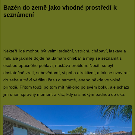
Bazén do země jako vhodné prostředí k
seznámení
Někteří lidé mohou být velmi srdeční, vstřícní, chápaví, laskaví a
milí, ale jakmile dojde na „lámání chleba“ a mají se seznámit s
osobou opačného pohlaví, nastává problém. Necítí se být
dostatečně zralí, sebevědomí, vtipní a atraktivní, a tak se uzavírají
do sebe a tráví většinu času o samotě, anebo někde ve volné
přírodě. Přitom touží po tom mít někoho po svém boku, ale schází
jim onen správný moment a klíč, kdy si s někým padnou do oka.