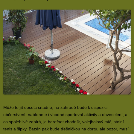
Může to jít docela snadno, na zahradě bude k dispozici
občerstvení, nabídnete i vhodné sportovní aktivity a obveselení, a
co spolehlivě zabírá, je barefoot chodník, volejbalový míč, stolní
tenis a šipky. Bazén pak bude třešničkou na dortu, ale pozor, musí