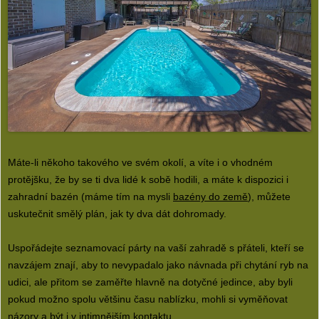
Máte-li někoho takového ve svém okolí, a víte i o vhodném
protějšku, že by se ti dva lidé k sobě hodili, a máte k dispozici i
zahradní bazén (máme tím na mysli
bazény do země
), můžete
uskutečnit smělý plán, jak ty dva dát dohromady.
Uspořádejte seznamovací párty na vaší zahradě s přáteli, kteří se
navzájem znají, aby to nevypadalo jako návnada při chytání ryb na
udici, ale přitom se zaměřte hlavně na dotyčné jedince, aby byli
pokud možno spolu většinu času nablízku, mohli si vyměňovat
názory a být i v intimnějším kontaktu.