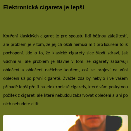
Elektronická cigareta je lepší
Kouření klasických cigaret je pro spoustu lidí běžnou záležitostí,
ale problém je v tom, že jejich okolí nemusí mít pro kouření tolik
pochopení. Jde o to, že klasické cigarety sice škodí zdraví, jak
všichni ví, ale problém je hlavně v tom, že cigarety zabarvují
oblečení a oblečení načichne kouřem, což se projeví na vůni
oblečení už po první cigaretě. Zvažte, zda by nebylo i ve vašem
případě lepší přejít na elektronické cigarety, které vám poskytnou
požitek z cigaret, ale které nebudou zabarvovat oblečení a ani po
nich nebudete cítit.