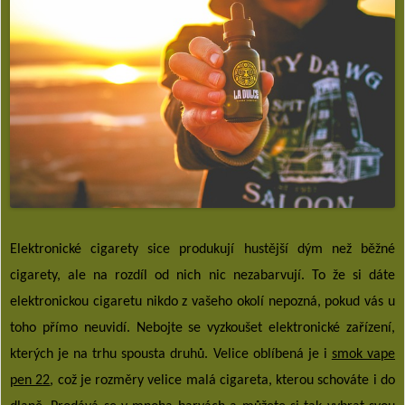
Elektronické cigarety sice produkují hustější dým než běžné
cigarety, ale na rozdíl od nich nic nezabarvují. To že si dáte
elektronickou cigaretu nikdo z vašeho okolí nepozná, pokud vás u
toho přímo neuvidí. Nebojte se vyzkoušet elektronické zařízení,
kterých je na trhu spousta druhů. Velice oblíbená je i
smok vape
pen 22
, což je rozměry velice malá cigareta, kterou schováte i do