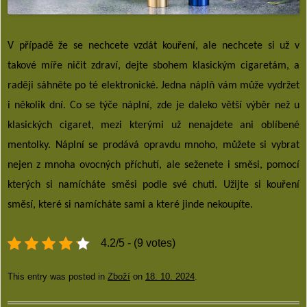
V případě že se nechcete vzdát kouření, ale nechcete si už v
takové míře ničit zdraví, dejte sbohem klasickým cigaretám, a
raději sáhněte po té elektronické. Jedna náplň vám může vydržet
i několik dní. Co se týče náplní, zde je daleko větší výběr než u
klasických cigaret, mezi kterými už nenajdete ani oblíbené
mentolky. Náplní se prodává opravdu mnoho, můžete si vybrat
nejen z mnoha ovocných příchutí, ale seženete i směsi, pomocí
kterých si namícháte směsi podle své chuti. Užijte si kouření
směsí, které si namícháte sami a které jinde nekoupíte.
4.2/5 - (9 votes)
This entry was posted in
Zboží
on
18. 10. 2024
.