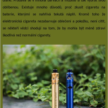
dlaně. Prodává se v mnoha barvách a můžete si tak vybrat svou
oblíbenou. Existuje mnoho důvodů, proč zkusit cigaretu na
baterie, kterými se nahřívá tekutá náplň. Kromě toho že
elektronická cigareta nezabarvuje oblečení a pokožku, není cítit,
se někteří vědci shodují na tom, že by mohla být méně zdraví
škodlivá než normální cigarety.