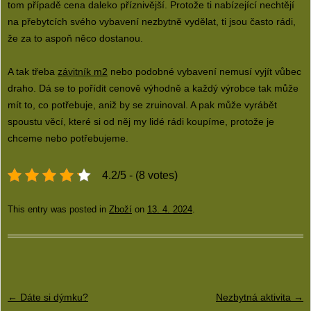
tom případě cena daleko příznivější. Protože ti nabízející nechtějí
na přebytcích svého vybavení nezbytně vydělat, ti jsou často rádi,
že za to aspoň něco dostanou.
A tak třeba
závitník m2
nebo podobné vybavení nemusí vyjít vůbec
draho. Dá se to pořídit cenově výhodně a každý výrobce tak může
mít to, co potřebuje, aniž by se zruinoval. A pak může vyrábět
spoustu věcí, které si od něj my lidé rádi koupíme, protože je
chceme nebo potřebujeme.
4.2/5 - (8 votes)
This entry was posted in
Zboží
on
13. 4. 2024
.
Post navigation
←
Dáte si dýmku?
Nezbytná aktivita
→