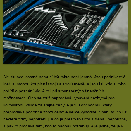
Ale situace vlastně nemusí být takto nepříjemná. Jsou podnikatelé,
kteří si mohou koupit nástrojů a strojů méně, a jsou i ti, kdo si toho
pořídí o poznání víc. A to i při srovnatelných finančních
možnostech. Ono se totiž neprodává vybavení nezbytné pro
kovovýrobu všude za stejné ceny. A je tu i obchodník, který
přeprodává podobné zboží cenově velice výhodně. Shání to, co už
některé firmy nepotřebují a co je přesto kvalitní a třeba i nepoužité,
a pak to prodává těm, kdo to naopak potřebují. A je jasné, že je v