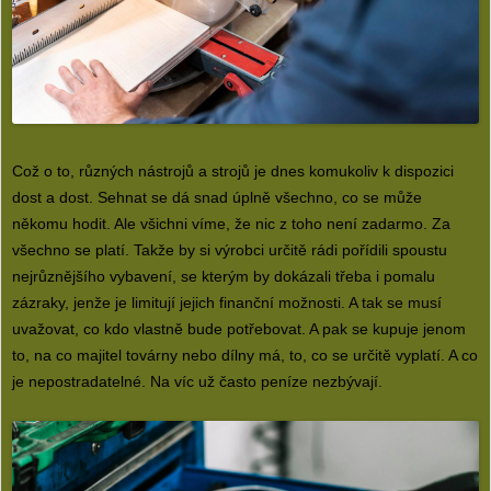
Což o to, různých nástrojů a strojů je dnes komukoliv k dispozici
dost a dost. Sehnat se dá snad úplně všechno, co se může
někomu hodit. Ale všichni víme, že nic z toho není zadarmo. Za
všechno se platí. Takže by si výrobci určitě rádi pořídili spoustu
nejrůznějšího vybavení, se kterým by dokázali třeba i pomalu
zázraky, jenže je limitují jejich finanční možnosti. A tak se musí
uvažovat, co kdo vlastně bude potřebovat. A pak se kupuje jenom
to, na co majitel továrny nebo dílny má, to, co se určitě vyplatí. A co
je nepostradatelné. Na víc už často peníze nezbývají.