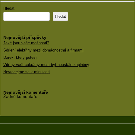
Hledat
Hledat
Nejnovější příspěvky
Jaké jsou vaše možnosti?
Sdílení elektřiny mezi domácnostmi a firmami
Dárek, který potěší
Vitríny vaší cukrárny musí být neustále zaplněny
Nevracejme se k minulosti
Nejnovější komentáře
Žádné komentáře.