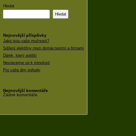
Hledat
Hledat
Nejnovější příspěvky
Jaké jsou vaše možnosti?
Sdílení elektřiny mezi domácnostmi a firmami
Dárek, který potěší
Nevracejme se k minulosti
Pro vaše dny pohody
Nejnovější komentáře
Žádné komentáře.