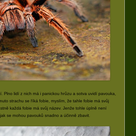
. Plno lidí z nich má i panickou hrůzu a sotva uvidí pavouka,
omuto strachu se říká fobie, myslím, že tahle fobie má svůj
astně každá fobie má svůj název. Jenže tohle úplně není
to, jak se mohou pavouků snadno a účinně zbavit.