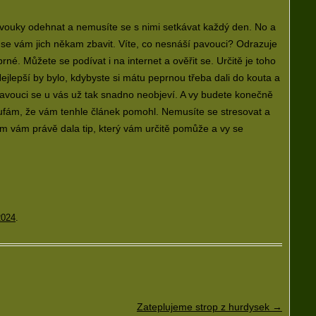
pavouky odehnat a nemusíte se s nimi setkávat každý den. No a
 se vám jich někam zbavit. Víte, co nesnáší pavouci? Odrazuje
né. Můžete se podívat i na internet a ověřit se. Určitě je toho
 Nejlepší by bylo, kdybyste si mátu peprnou třeba dali do kouta a
 pavouci se u vás už tak snadno neobjeví. A vy budete konečně
doufám, že vám tenhle článek pomohl. Nemusíte se stresovat a
em vám právě dala tip, který vám určitě pomůže a vy se
2024
.
Zateplujeme strop z hurdysek
→