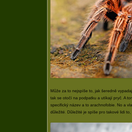
Může za to nejspíše to, jak šeredně vypadají
tak se otočí na podpatku a utíkají pryč. A t
specifický název a to arachnofobie. No a vl
důležité. Důležité je spíše pro takové lidi 