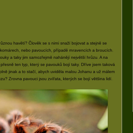
ůznou havětí? Člověk se s nimi snaží bojovat a stejně se
o komárech, nebo pavoucích, případě mravencích a broucích.
avouky a taky jim samozřejmě nahánějí největší hrůzu. A na
přesně ten typ, který se pavouků bojí taky. Dříve jsem taková
úplně jinak a to stačí, abych uviděla malou Johanu a už málem
u? Zrovna pavouci jsou zvířata, kterých se bojí většina lidí.