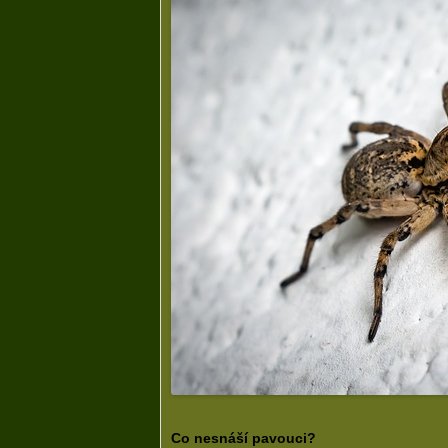
Co nesnáší pavouci?