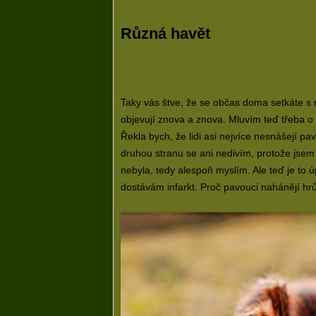
Různá havět
Taky vás štve, že se občas doma setkáte s r
objevují znova a znova. Mluvím teď třeba 
Řekla bych, že lidi asi nejvíce nesnášejí p
druhou stranu se ani nedivím, protože jsem 
nebyla, tedy alespoň myslím. Ale teď je to 
dostávám infarkt. Proč pavouci nahánějí hrůz