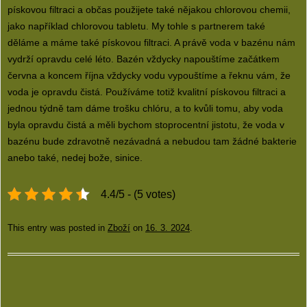
pískovou filtraci a občas použijete také nějakou chlorovou chemii,
jako například chlorovou tabletu. My tohle s partnerem také
děláme a máme také pískovou filtraci. A právě voda v bazénu nám
vydrží opravdu celé léto. Bazén vždycky napouštíme začátkem
června a koncem října vždycky vodu vypouštíme a řeknu vám, že
voda je opravdu čistá. Používáme totiž kvalitní pískovou filtraci a
jednou týdně tam dáme trošku chlóru, a to kvůli tomu, aby voda
byla opravdu čistá a měli bychom stoprocentní jistotu, že voda v
bazénu bude zdravotně nezávadná a nebudou tam žádné bakterie
anebo také, nedej bože, sinice.
4.4/5 - (5 votes)
This entry was posted in
Zboží
on
16. 3. 2024
.