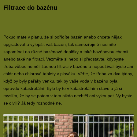
Filtrace do bazénu
Pokud máte v plánu, že si pořídíte bazén anebo chcete nějak
upgradovat a vylepšit váš bazén, tak samozřejmě nesmíte
zapomínat na různé bazénové doplňky a také bazénovou chemii
anebo také na filtraci. Vezměte si nebo si představte, kdybyste
třeba vůbec neměli žádnou filtraci v bazénu a nepoužívali byste ani
chlór nebo chlorové tablety v plováku. Věřte, že třeba za dva týdny,
když by byly pařáky venku, tak by vaše voda v bazénu byla
opravdu katastrofální. Bylo by to v katastrofálním stavu a já si
myslím, že by se potom v tom nikdo nechtěl ani vykoupat. Vy byste
se divili? Já tedy rozhodně ne.